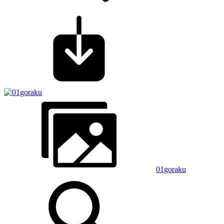
01goraku