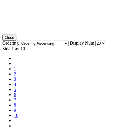
Close
Ordering
Display Num
Sida 1 av 10
1
2
3
4
5
6
7
8
9
10